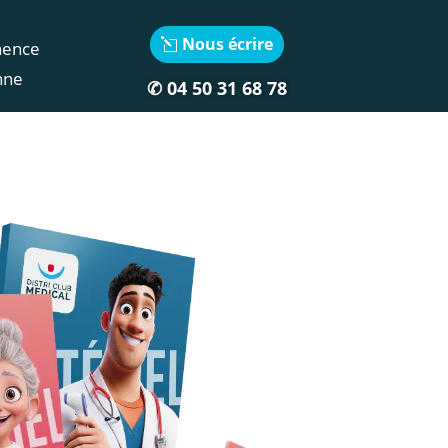
Nous écrire
nence
nne
✆
04 50 31 68 78